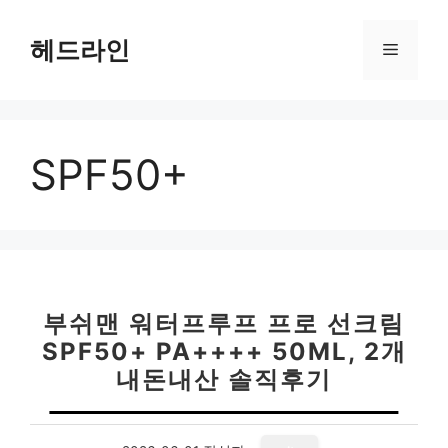
컨
텐
헤드라인
메
츠
로
뉴
건
너
SPF50+
뛰
기
부쉬맨 워터프루프 프로 선크림
SPF50+ PA++++ 50ML, 2개
내돈내산 솔직후기