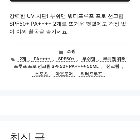
강력한 UV 차단! 부쉬맨 워터프루프 프로 선크림
SPF50+ PA++++ 2개로 뜨거운 햇볕에도 걱정 없
이 야외 활동을 즐기세요.
카
쇼핑
테
태
2개
,
PA++++
,
SPF50+
,
부쉬맨
,
부쉬맨 워터
고
그
프루프 프로 선크림 SPF50+ PA++++ 50ML
,
선크림
,
리
스포츠
,
아웃도어
,
워터프루프
최신 글