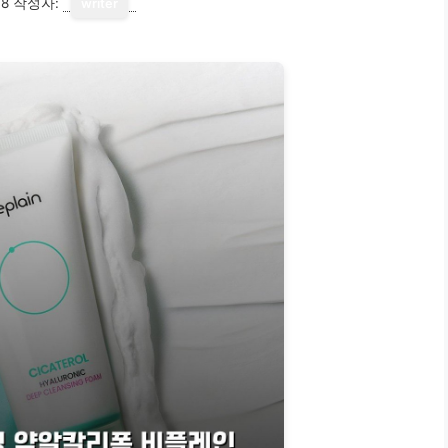
18
작성자:
writer