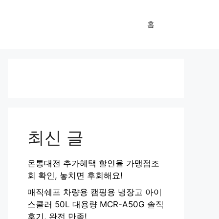
홈
최신 글
온통대전 추가혜택 할인율 가맹점조
회 확인, 놓치면 후회해요!
매직쉐프 차량용 캠핑용 냉장고 아이
스쿨러 50L 대용량 MCR-A50G 솔직
후기, 완전 만족!