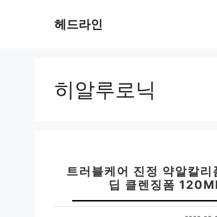
컨
텐
헤드라인
츠
로
건
너
뛰
히알루로닉
기
트러블케어 진정 약알칼리
딥 클렌징폼 120M