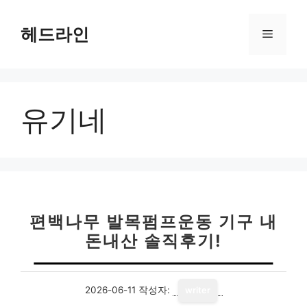
컨
텐
헤드라인
메
츠
로
뉴
건
너
유기네
뛰
기
편백나무 발목펌프운동 기구 내
돈내산 솔직후기!
2026-06-11
작성자:
writer