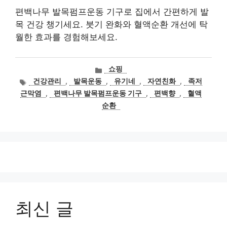
편백나무 발목펌프운동 기구로 집에서 간편하게 발
목 건강 챙기세요. 붓기 완화와 혈액순환 개선에 탁
월한 효과를 경험해보세요.
카
쇼핑
테
태
건강관리
,
발목운동
,
유기네
,
자연친화
,
족저
고
그
근막염
,
편백나무 발목펌프운동 기구
,
편백향
,
혈액
리
순환
최신 글