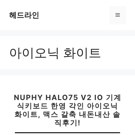
컨
텐
헤드라인
메
츠
로
뉴
건
너
아이오닉 화이트
뛰
기
NUPHY HALO75 V2 IO 기계
식키보드 한영 각인 아이오닉
화이트, 맥스 갈축 내돈내산 솔
직후기!