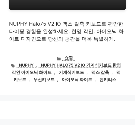
NUPHY Halo75 V2 IO 맥스 갈축 키보드로 편안한
타이핑 경험을 완성하세요. 한영 각인, 아이오닉 화
이트 디자인으로 당신의 공간을 더욱 특별하게.
카
쇼핑
테
태
NUPHY
,
NUPHY HALO75 V2 IO 기계식키보드 한영
고
그
각인 아이오닉 화이트
,
기계식키보드
,
맥스 갈축
,
맥
리
키보드
,
무선키보드
,
아이오닉 화이트
,
텐키리스