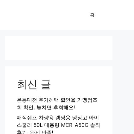
홈
최신 글
온통대전 추가혜택 할인율 가맹점조
회 확인, 놓치면 후회해요!
매직쉐프 차량용 캠핑용 냉장고 아이
스쿨러 50L 대용량 MCR-A50G 솔직
후기, 완전 만족!