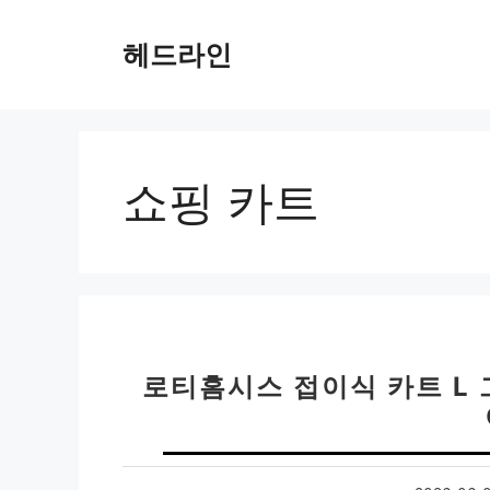
컨
텐
헤드라인
츠
로
건
너
뛰
쇼핑 카트
기
로티홈시스 접이식 카트 L 