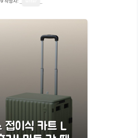
09
작성자:
writer