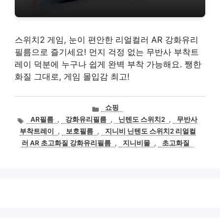
스위치2 게임, 눈이 편안한 리얼컬러 AR 강화유리
필름으로 즐기세요! 먼지 걱정 없는 무반사 부착트
레이 덕분에 누구나 쉽게 완벽 부착 가능해요. 쨍한
화질 그대로, 게임 몰입감 최고!
카
쇼핑
테
태
AR필름
,
강화유리필름
,
닌텐도 스위치2
,
무반사
고
그
부착트레이
,
보호필름
,
지니비 닌텐도 스위치2 리얼컬
리
러 AR 초고화질 강화유리필름
,
지니비몰
,
초고화질