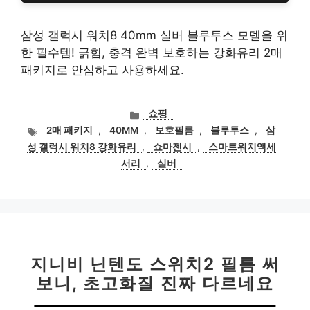
삼성 갤럭시 워치8 40mm 실버 블루투스 모델을 위
한 필수템! 긁힘, 충격 완벽 보호하는 강화유리 2매
패키지로 안심하고 사용하세요.
카
쇼핑
테
태
2매 패키지
,
40MM
,
보호필름
,
블루투스
,
삼
고
그
성 갤럭시 워치8 강화유리
,
쇼마젠시
,
스마트워치액세
리
서리
,
실버
지니비 닌텐도 스위치2 필름 써
보니, 초고화질 진짜 다르네요