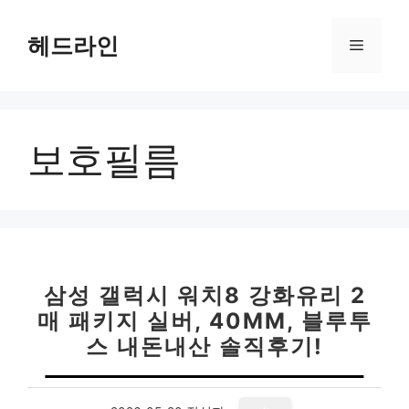
컨
텐
헤드라인
메
츠
로
뉴
건
너
보호필름
뛰
기
삼성 갤럭시 워치8 강화유리 2
매 패키지 실버, 40MM, 블루투
스 내돈내산 솔직후기!