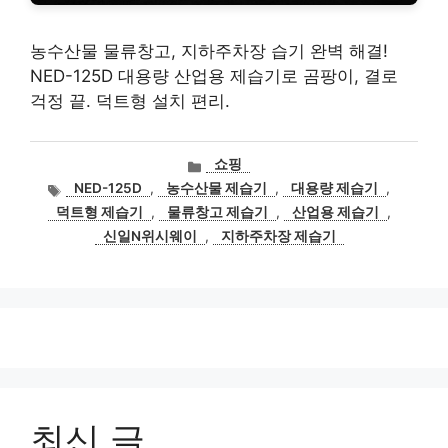
농수산물 물류창고, 지하주차장 습기 완벽 해결!
NED-125D 대용량 산업용 제습기로 곰팡이, 결로
걱정 끝. 덕트형 설치 편리.
카
쇼핑
테
태
NED-125D
,
농수산물 제습기
,
대용량 제습기
,
고
그
덕트형 제습기
,
물류창고 제습기
,
산업용 제습기
,
리
신일N위시웨이
,
지하주차장 제습기
최신 글