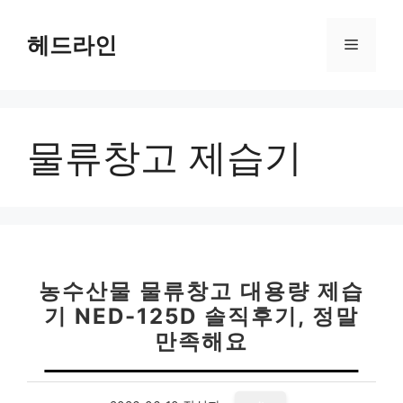
컨
텐
헤드라인
메
츠
로
뉴
건
너
물류창고 제습기
뛰
기
농수산물 물류창고 대용량 제습
기 NED-125D 솔직후기, 정말
만족해요