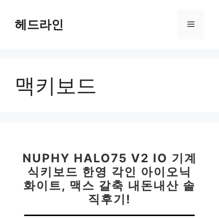
컨
텐
헤드라인
메
츠
로
뉴
건
너
맥키보드
뛰
기
NUPHY HALO75 V2 IO 기계
식키보드 한영 각인 아이오닉
화이트, 맥스 갈축 내돈내산 솔
직후기!