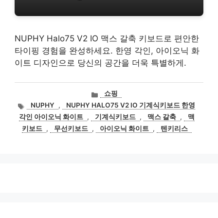
NUPHY Halo75 V2 IO 맥스 갈축 키보드로 편안한
타이핑 경험을 완성하세요. 한영 각인, 아이오닉 화
이트 디자인으로 당신의 공간을 더욱 특별하게.
카
쇼핑
테
태
NUPHY
,
NUPHY HALO75 V2 IO 기계식키보드 한영
고
그
각인 아이오닉 화이트
,
기계식키보드
,
맥스 갈축
,
맥
리
키보드
,
무선키보드
,
아이오닉 화이트
,
텐키리스