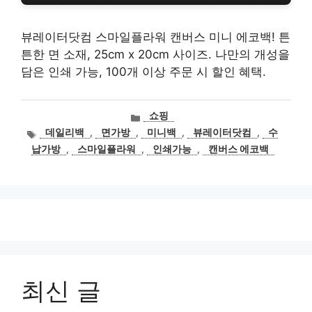
뷰레이터닷컴 스마일플라워 캔버스 미니 에코백! 튼
튼한 면 소재, 25cm x 20cm 사이즈. 나만의 개성을
담은 인쇄 가능, 100개 이상 주문 시 할인 혜택.
카
쇼핑
테
태
데일리백
,
면가방
,
미니백
,
뷰레이터닷컴
,
수
고
그
납가방
,
스마일플라워
,
인쇄가능
,
캔버스 에코백
리
최신 글