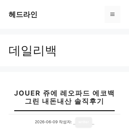
컨
텐
헤드라인
메
츠
로
뉴
건
너
데일리백
뛰
기
JOUER 쥬에 레오파드 에코백
그린 내돈내산 솔직후기
2026-06-09
작성자:
writer