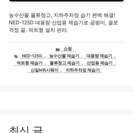
농수산물 물류창고, 지하주차장 습기 완벽 해결!
NED-125D 대용량 산업용 제습기로 곰팡이, 결로
걱정 끝. 덕트형 설치 편리.
카
쇼핑
테
태
NED-125D
,
농수산물 제습기
,
대용량 제습기
,
고
그
덕트형 제습기
,
물류창고 제습기
,
산업용 제습기
,
리
신일N위시웨이
,
지하주차장 제습기
최신 글