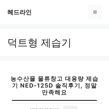
컨
텐
헤드라인
메
츠
로
뉴
건
너
덕트형 제습기
뛰
기
농수산물 물류창고 대용량 제습
기 NED-125D 솔직후기, 정말
만족해요