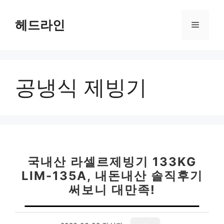
컨
텐
헤드라인
메
츠
로
뉴
건
너
공냉식 제빙기
뛰
기
국내산 라셀르제빙기 133KG
LIM-135A, 내돈내산 솔직후기
써보니 대만족!