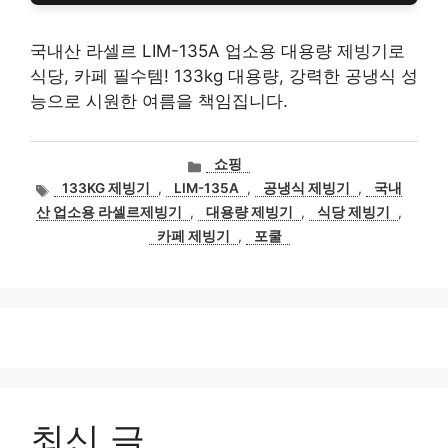
국내산 라셀르 LIM-135A 업소용 대용량 제빙기로
식당, 카페 필수템! 133kg 대용량, 강력한 공냉식 성
능으로 시원한 여름을 책임집니다.
카
쇼핑
테
태
133KG 제빙기
,
LIM-135A
,
공냉식 제빙기
,
국내
고
그
산 업소용 라셀르제빙기
,
대용량 제빙기
,
식당 제빙기
,
리
카페 제빙기
,
포쿨
최신 글