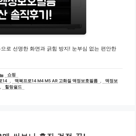
름으로 선명한 화면과 긁힘 방지! 눈부심 없는 편안한
카
쇼핑
테
14
,
맥북프로14 M4 M5 AR 고화질 액정보호필름
,
액정보
고
,
힐링쉴드
리