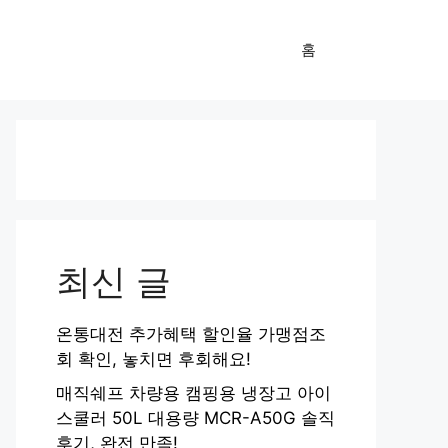
홈
최신 글
온통대전 추가혜택 할인율 가맹점조
회 확인, 놓치면 후회해요!
매직쉐프 차량용 캠핑용 냉장고 아이
스쿨러 50L 대용량 MCR-A50G 솔직
후기, 완전 만족!