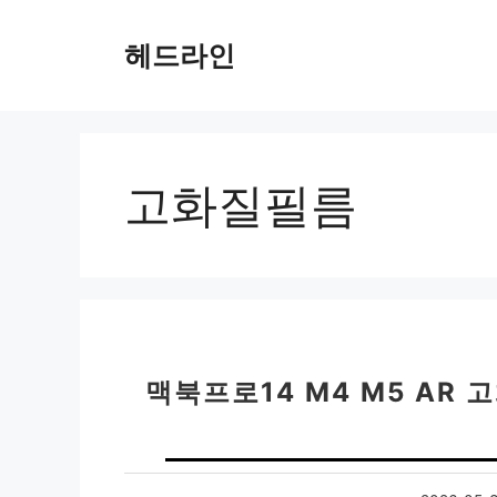
컨
텐
헤드라인
츠
로
건
너
뛰
고화질필름
기
맥북프로14 M4 M5 AR