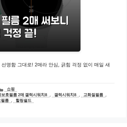
 선명함 그대로! 2매라 안심, 긁힘 걱정 없이 매일 새
카
쇼핑
테
정보호필름 2매 갤럭시워치8
,
갤럭시워치8
,
고화질필름
,
고
호필름
,
힐링쉴드
리