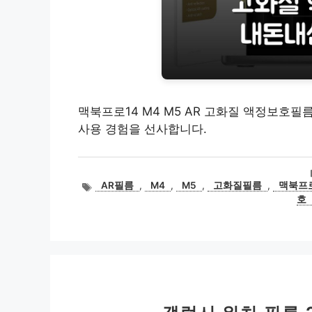
맥북프로14 M4 M5 AR 고화질 액정보호필
사용 경험을 선사합니다.
태
AR필름
,
M4
,
M5
,
고화질필름
,
맥북프로
그
호