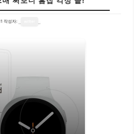
2매 써보니 흠집 걱정 끝!
11
작성자:
writer