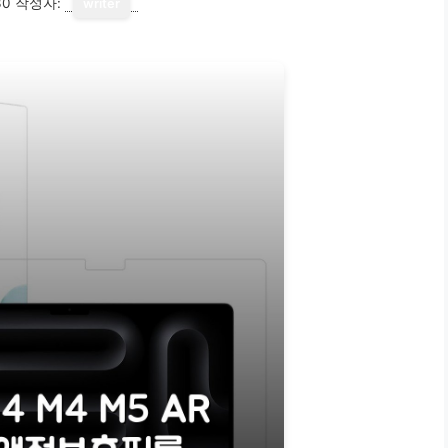
30
작성자:
writer