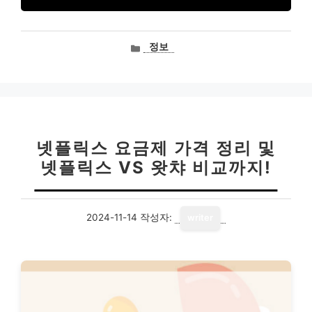
카
정보
테
고
리
넷플릭스 요금제 가격 정리 및
넷플릭스 VS 왓챠 비교까지!
2024-11-14
작성자:
writer