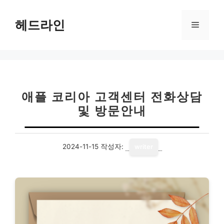
컨
텐
헤드라인
메
츠
로
뉴
건
너
뛰
기
애플 코리아 고객센터 전화상담
및 방문안내
2024-11-15
작성자:
writer