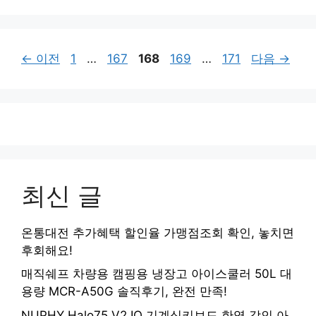
고
리
페
페
페
페
페
←
이전
1
…
167
168
169
…
171
다음
→
이
이
이
이
이
지
지
지
지
지
최신 글
온통대전 추가혜택 할인율 가맹점조회 확인, 놓치면
후회해요!
매직쉐프 차량용 캠핑용 냉장고 아이스쿨러 50L 대
용량 MCR-A50G 솔직후기, 완전 만족!
NUPHY Halo75 V2 IO 기계식키보드 한영 각인 아