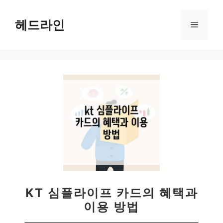
컨
텐
헤드라인
메
츠
로
뉴
건
너
뛰
기
KT 심플라이프 카드의 혜택과
이용 방법