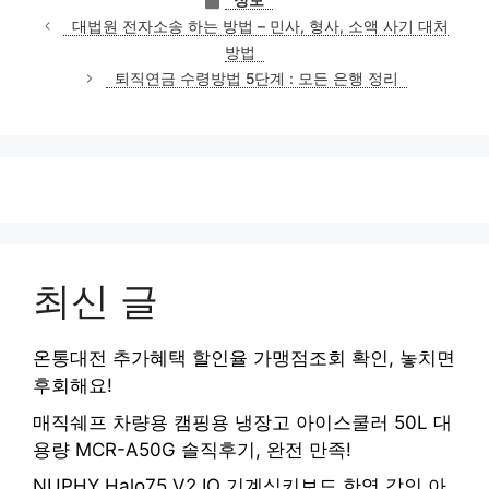
정보
테
대법원 전자소송 하는 방법 – 민사, 형사, 소액 사기 대처
고
방법
리
퇴직연금 수령방법 5단계 : 모든 은행 정리
최신 글
온통대전 추가혜택 할인율 가맹점조회 확인, 놓치면
후회해요!
매직쉐프 차량용 캠핑용 냉장고 아이스쿨러 50L 대
용량 MCR-A50G 솔직후기, 완전 만족!
NUPHY Halo75 V2 IO 기계식키보드 한영 각인 아