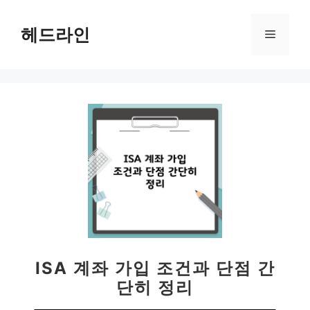
컨
텐
헤드라인
메
츠
로
뉴
건
너
뛰
기
ISA 계좌 가입 조건과 단점 간
단히 정리