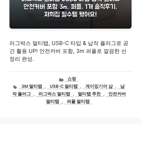
러그박스 멀티탭, USB-C 타입 & 납작 플러그로 공
간 활용 UP! 안전커버 포함, 3m 퍼플로 깔끔한 선
정리 완성.
카
쇼핑
테
태
3M 멀티탭
,
USB-C 멀티탭
,
게이밍기어 샵
,
납
고
그
작 플러그
,
러그박스 멀티탭
,
멀티탭 추천
,
안전커버
리
멀티탭
,
퍼플 멀티탭