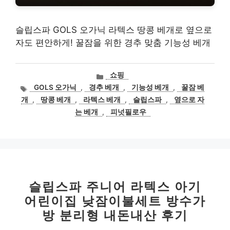
슬립스파 GOLS 오가닉 라텍스 땅콩 베개로 옆으로
자도 편안하게! 꿀잠을 위한 경추 맞춤 기능성 베개
카
쇼핑
테
태
GOLS 오가닉
,
경추 베개
,
기능성 베개
,
꿀잠 베
고
그
개
,
땅콩 베개
,
라텍스 베개
,
슬립스파
,
옆으로 자
리
는 베개
,
피넛필로우
슬립스파 주니어 라텍스 아기
어린이집 낮잠이불세트 방수가
방 분리형 내돈내산 후기