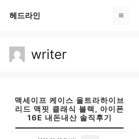
컨
텐
헤드라인
메
츠
로
뉴
건
너
writer
뛰
기
맥세이프 케이스 울트라하이브
리드 맥핏 클래식 블랙, 아이폰
16E 내돈내산 솔직후기