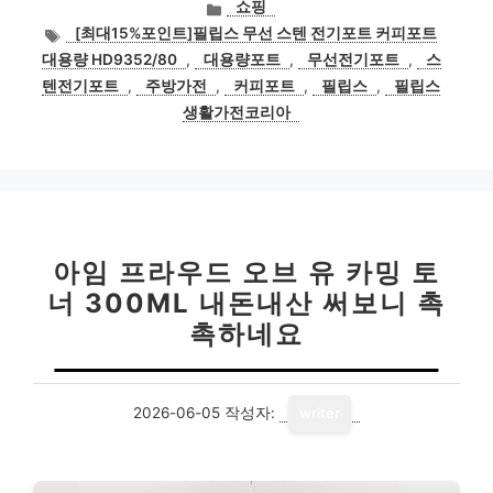
카
쇼핑
테
태
[최대15%포인트]필립스 무선 스텐 전기포트 커피포트
고
그
대용량 HD9352/80
,
대용량포트
,
무선전기포트
,
스
리
텐전기포트
,
주방가전
,
커피포트
,
필립스
,
필립스
생활가전코리아
아임 프라우드 오브 유 카밍 토
너 300ML 내돈내산 써보니 촉
촉하네요
2026-06-05
작성자:
writer