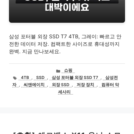
삼성 포터블 외장 SSD T7 4TB, 그레이: 빠르고 안
전한 데이터 저장. 컴팩트한 사이즈로 휴대성까지
완벽. 지금 만나보세요.
카
쇼핑
테
태
4TB
,
SSD
,
삼성 포터블 외장 SSD T7
,
삼성전
고
그
자
,
씨앤에이치
,
외장 SSD
,
저장 장치
,
컴퓨터 악
리
세사리