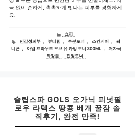
극 없이 순하게, 촉촉하게 빛나는 피부를 경험하세
요.
카
쇼핑
테
태
민감성피부
,
뷰티템
,
수분토너
,
스킨케어
,
써
고
그
니콘
,
아임 프라우드 오브 유 카밍 토너 300ML
,
저자극
리
화장품
,
진정토너
슬립스파 GOLS 오가닉 피넛필
로우 라텍스 땅콩 베개 꿀잠 솔
직후기, 완전 만족!