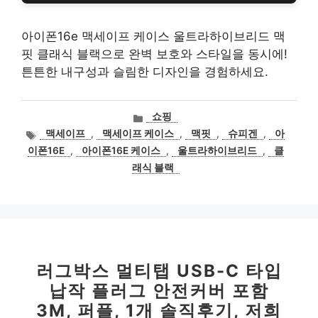
아이폰16e 맥세이프 케이스 울트라하이브리드 맥
핏 클래식 블랙으로 완벽 보호와 스타일을 동시에!
튼튼한 내구성과 슬림한 디자인을 경험하세요.
카
쇼핑
테
태
맥세이프
,
맥세이프 케이스
,
맥핏
,
슈피겐
,
아
고
그
이폰16E
,
아이폰16E 케이스
,
울트라하이브리드
,
클
리
래식 블랙
러그박스 멀티탭 USB-C 타입
납작 플러그 안전커버 포함
3M, 퍼플, 1개 솔직후기, 저희