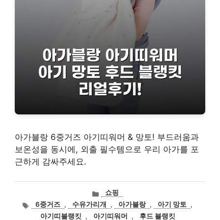
아가블랑 6중거즈 아기띠워머 & 망토! 부드러움과
보온성을 동시에, 외출 필수템으로 우리 아가를 포
근하게 감싸주세요.
카
쇼핑
테
태
6중거즈
,
수유가리개
,
아가블랑
,
아기 망토
,
고
그
아기띠블랭킷
,
아기띠워머
,
후드 블랭킷