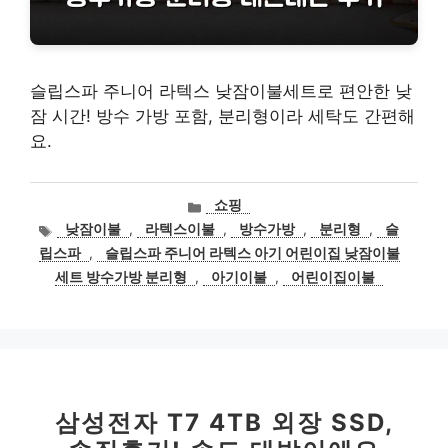
슬립스파 주니어 라텍스 낮잠이불세트로 편안한 낮
잠 시간! 방수 가방 포함, 분리형이라 세탁도 간편해
요.
카
쇼핑
테
태
낮잠이불
,
라텍스이불
,
방수가방
,
분리형
,
슬
고
그
립스파
,
슬립스파 주니어 라텍스 아기 어린이집 낮잠이불
리
세트 방수가방 분리형
,
아기이불
,
어린이집이불
삼성전자 T7 4TB 외장 SSD,