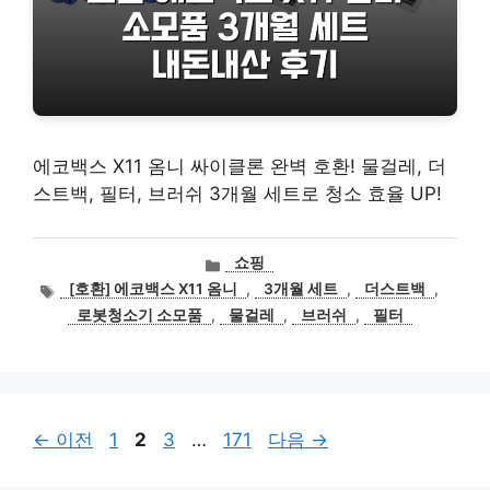
에코백스 X11 옴니 싸이클론 완벽 호환! 물걸레, 더
스트백, 필터, 브러쉬 3개월 세트로 청소 효율 UP!
카
쇼핑
테
태
[호환] 에코백스 X11 옴니
,
3개월 세트
,
더스트백
,
고
그
로봇청소기 소모품
,
물걸레
,
브러쉬
,
필터
리
페
페
페
페
←
이전
1
2
3
…
171
다음
→
이
이
이
이