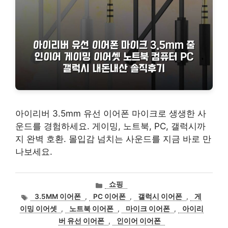
아이리버 3.5mm 유선 이어폰 마이크로 생생한 사
운드를 경험하세요. 게이밍, 노트북, PC, 갤럭시까
지 완벽 호환. 몰입감 넘치는 사운드를 지금 바로 만
나보세요.
카
쇼핑
테
태
3.5MM 이어폰
,
PC 이어폰
,
갤럭시 이어폰
,
게
고
그
이밍 이어셋
,
노트북 이어폰
,
마이크 이어폰
,
아이리
리
버 유선 이어폰
,
인이어 이어폰