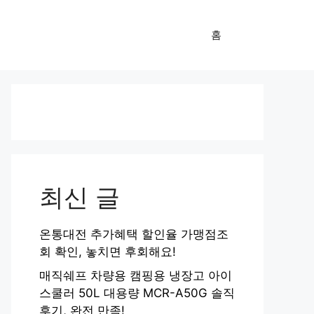
홈
최신 글
온통대전 추가혜택 할인율 가맹점조
회 확인, 놓치면 후회해요!
매직쉐프 차량용 캠핑용 냉장고 아이
스쿨러 50L 대용량 MCR-A50G 솔직
후기, 완전 만족!