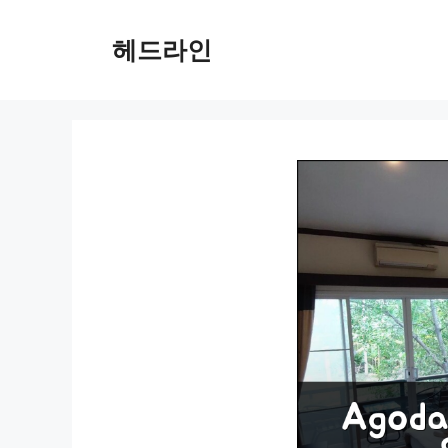
컨
텐
헤드라인
츠
로
건
너
뛰
기