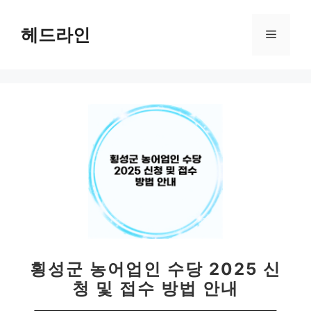
컨
텐
헤드라인
메
츠
로
뉴
건
너
뛰
기
횡성군 농어업인 수당 2025 신
청 및 접수 방법 안내