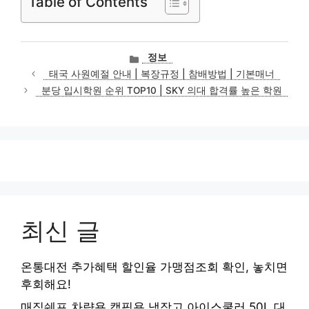
Table of Contents
카
정보
테
태국 사원예절 안내 | 복장규정 | 참배방법 | 기본매너
고
분당 입시학원 순위 TOP10 | SKY 의대 합격률 높은 학원
리
최신 글
온통대전 추가혜택 할인율 가맹점조회 확인, 놓치면
후회해요!
매직쉐프 차량용 캠핑용 냉장고 아이스쿨러 50L 대