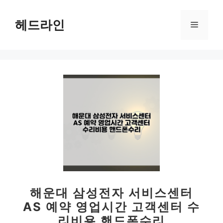
컨
텐
헤드라인
메
츠
로
뉴
건
너
뛰
기
해운대 삼성전자 서비스센터
AS 예약 영업시간 고객센터 수
리비용 핸드폰수리