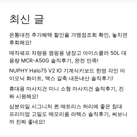
최신 글
온통대전 추가혜택 할인율 가맹점조회 확인, 놓치면
후회해요!
매직쉐프 차량용 캠핑용 냉장고 아이스쿨러 50L 대
용량 MCR-A50G 솔직후기, 완전 만족!
NUPHY Halo75 V2 IO 기계식키보드 한영 각인 아
이오닉 화이트, 맥스 갈축 내돈내산 솔직후기!
휴대용 마사지건 미니 소형 마사지건 솔직후기, 진
짜 시원해요!
삼분의일 시그니처 퀸 매트리스 허리에 좋은 침대
프리미엄 고밀도 메모리폼 라텍스 솔직후기, 써보니
까 진짜 좋네요!