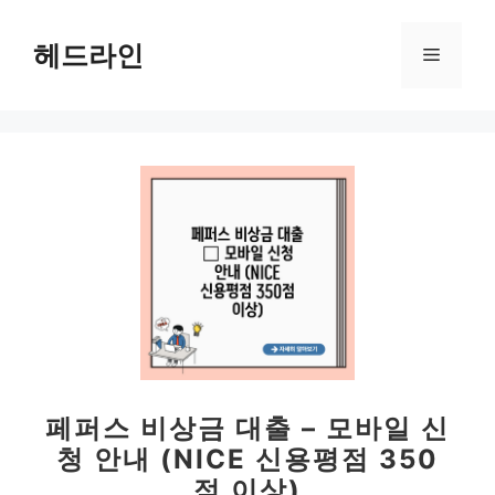
컨
텐
헤드라인
메
츠
로
뉴
건
너
뛰
기
페퍼스 비상금 대출 – 모바일 신
청 안내 (NICE 신용평점 350
점 이상)