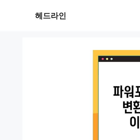
컨
텐
헤드라인
츠
로
건
너
뛰
기