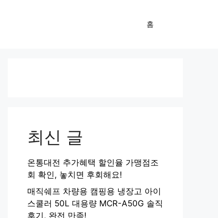
홈
최신 글
온통대전 추가혜택 할인율 가맹점조
회 확인, 놓치면 후회해요!
매직쉐프 차량용 캠핑용 냉장고 아이
스쿨러 50L 대용량 MCR-A50G 솔직
후기, 완전 만족!