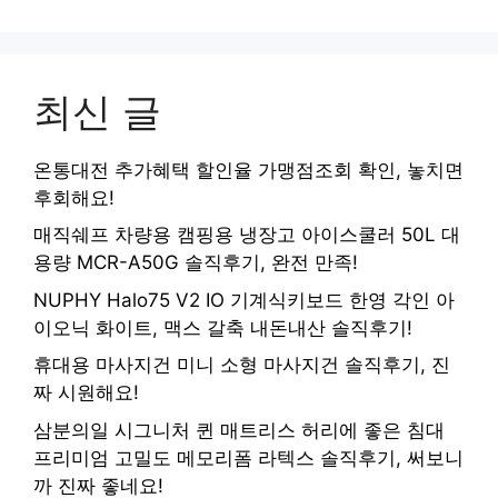
최신 글
온통대전 추가혜택 할인율 가맹점조회 확인, 놓치면
후회해요!
매직쉐프 차량용 캠핑용 냉장고 아이스쿨러 50L 대
용량 MCR-A50G 솔직후기, 완전 만족!
NUPHY Halo75 V2 IO 기계식키보드 한영 각인 아
이오닉 화이트, 맥스 갈축 내돈내산 솔직후기!
휴대용 마사지건 미니 소형 마사지건 솔직후기, 진
짜 시원해요!
삼분의일 시그니처 퀸 매트리스 허리에 좋은 침대
프리미엄 고밀도 메모리폼 라텍스 솔직후기, 써보니
까 진짜 좋네요!