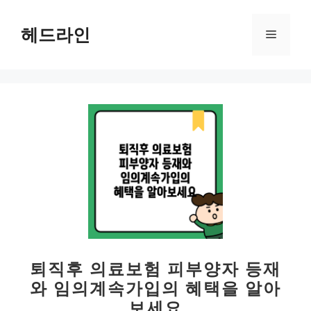
컨
텐
헤드라인
메
츠
로
뉴
건
너
뛰
기
퇴직후 의료보험 피부양자 등재
와 임의계속가입의 혜택을 알아
보세요