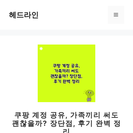
컨
텐
헤드라인
메
츠
로
뉴
건
너
뛰
기
쿠팡 계정 공유, 가족끼리 써도
괜찮을까? 장단점, 후기 완벽 정
리