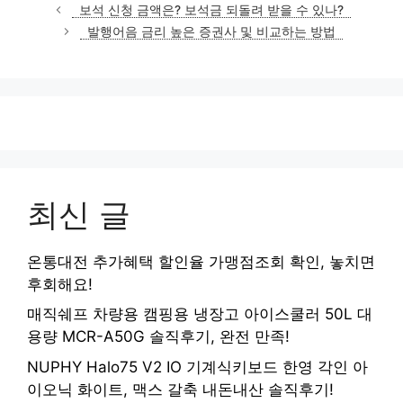
테
보석 신청 금액은? 보석금 되돌려 받을 수 있나?
고
발행어음 금리 높은 증권사 및 비교하는 방법
리
최신 글
온통대전 추가혜택 할인율 가맹점조회 확인, 놓치면
후회해요!
매직쉐프 차량용 캠핑용 냉장고 아이스쿨러 50L 대
용량 MCR-A50G 솔직후기, 완전 만족!
NUPHY Halo75 V2 IO 기계식키보드 한영 각인 아
이오닉 화이트, 맥스 갈축 내돈내산 솔직후기!