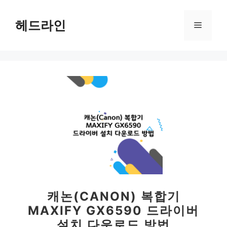
컨
텐
헤드라인
메
츠
로
뉴
건
너
뛰
기
캐논(CANON) 복합기
MAXIFY GX6590 드라이버
설치 다운로드 방법