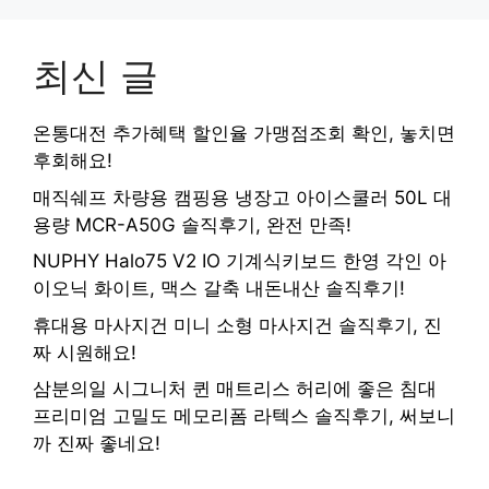
최신 글
온통대전 추가혜택 할인율 가맹점조회 확인, 놓치면
후회해요!
매직쉐프 차량용 캠핑용 냉장고 아이스쿨러 50L 대
용량 MCR-A50G 솔직후기, 완전 만족!
NUPHY Halo75 V2 IO 기계식키보드 한영 각인 아
이오닉 화이트, 맥스 갈축 내돈내산 솔직후기!
휴대용 마사지건 미니 소형 마사지건 솔직후기, 진
짜 시원해요!
삼분의일 시그니처 퀸 매트리스 허리에 좋은 침대
프리미엄 고밀도 메모리폼 라텍스 솔직후기, 써보니
까 진짜 좋네요!