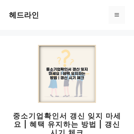
컨
텐
헤드라인
메
츠
로
뉴
건
너
뛰
기
중소기업확인서 갱신 잊지 마세
요 | 혜택 유지하는 방법 | 갱신
시기 체크