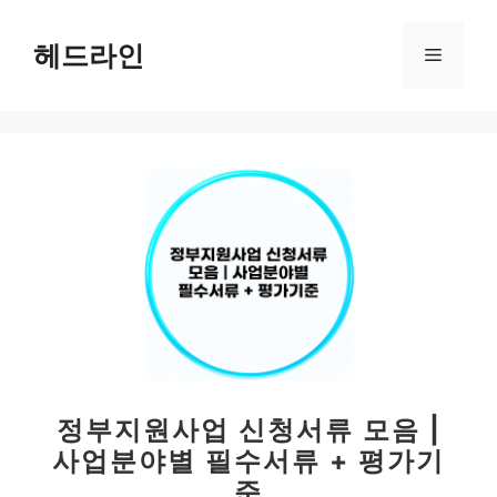
컨
텐
헤드라인
메
츠
로
뉴
건
너
뛰
기
정부지원사업 신청서류 모음 |
사업분야별 필수서류 + 평가기
준