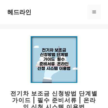
컨
텐
헤드라인
메
츠
로
뉴
건
너
뛰
기
전기차 보조금 신청방법 단계별
가이드 | 필수 준비서류 | 온라
인 신청 시스템 이용법