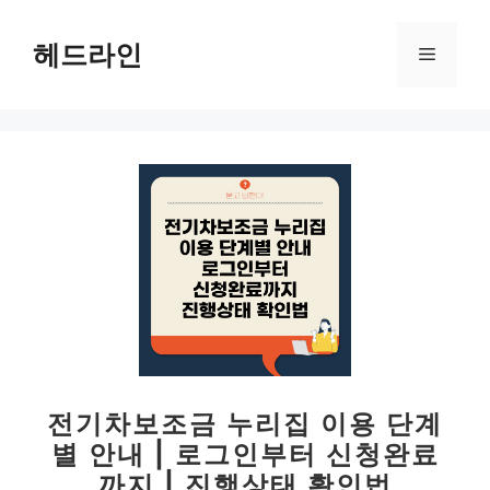
컨
텐
헤드라인
메
츠
로
뉴
건
너
뛰
기
전기차보조금 누리집 이용 단계
별 안내 | 로그인부터 신청완료
까지 | 진행상태 확인법