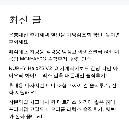
최신 글
온통대전 추가혜택 할인율 가맹점조회 확인, 놓치면
후회해요!
매직쉐프 차량용 캠핑용 냉장고 아이스쿨러 50L 대
용량 MCR-A50G 솔직후기, 완전 만족!
NUPHY Halo75 V2 IO 기계식키보드 한영 각인 아
이오닉 화이트, 맥스 갈축 내돈내산 솔직후기!
휴대용 마사지건 미니 소형 마사지건 솔직후기, 진
짜 시원해요!
삼분의일 시그니처 퀸 매트리스 허리에 좋은 침대
프리미엄 고밀도 메모리폼 라텍스 솔직후기, 써보니
까 진짜 좋네요!