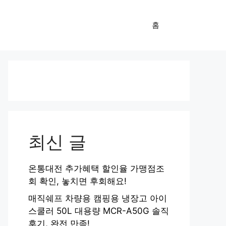
홈
최신 글
온통대전 추가혜택 할인율 가맹점조
회 확인, 놓치면 후회해요!
매직쉐프 차량용 캠핑용 냉장고 아이
스쿨러 50L 대용량 MCR-A50G 솔직
후기, 완전 만족!