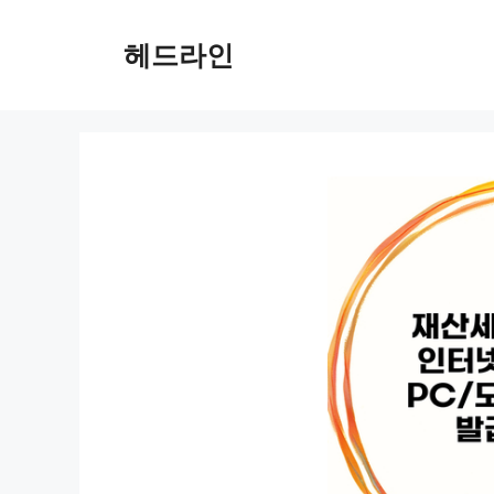
컨
텐
헤드라인
츠
로
건
너
뛰
기