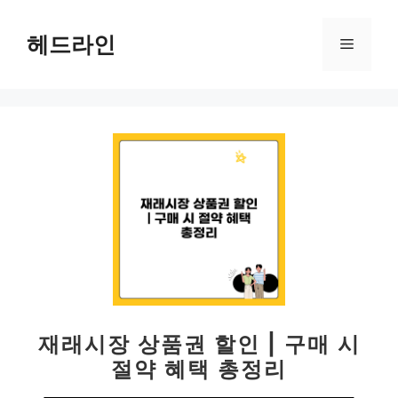
컨
텐
헤드라인
메
츠
로
뉴
건
너
뛰
기
재래시장 상품권 할인 | 구매 시
절약 혜택 총정리