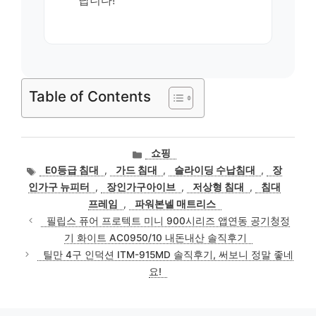
답니다!
Table of Contents
카
쇼핑
테
태
E0등급 침대
,
가드 침대
,
슬라이딩 수납침대
,
장
고
그
인가구 뉴피터
,
장인가구아이브
,
저상형 침대
,
침대
리
프레임
,
파워본넬 매트리스
필립스 퓨어 프로텍트 미니 900시리즈 앱연동 공기청정
기 화이트 AC0950/10 내돈내산 솔직후기
틸만 4구 인덕션 ITM-915MD 솔직후기, 써보니 정말 좋네
요!