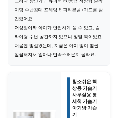
그러다
장인가구 뉴피터 E0등급 저상형 슬라
이딩 수납침대 프레임 S 파워본넬+가드
를 발
견했어요.
저상형이라 아이가 안전하게 쓸 수 있고, 슬
라이딩 수납 공간까지 있으니 정말 딱이었죠.
처음엔 망설였는데, 지금은 아이 방이 훨씬
깔끔해져서 얼마나 만족스러운지 몰라요.
청소쉬운 책
상용 가습기
사무실용 통
세척 가습기
아기방 가습
기