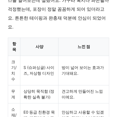
스를 열어보는데 설렜어요. 가구라 혹시나 파손될까
걱정했는데, 포장이 정말 꼼꼼하게 되어 있더라고
요. 튼튼한 테이핑과 완충재 덕분에 안심이 되었어
요.
항
사양
느낀 점
목
크
기/
S (슈퍼싱글) 사이
방이 넓어 보이는 효과가
치
즈, 저상형 디자인
기대돼요.
수
무
상당히 묵직함 (정
견고하게 만들어진 느낌
게
확한 실측 불가)
이에요.
소
E0 등급 친환경 목
안심하고 사용할 수 있겠
재/