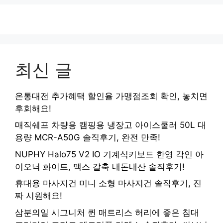
최신 글
온통대전 추가혜택 할인율 가맹점조회 확인, 놓치면
후회해요!
매직쉐프 차량용 캠핑용 냉장고 아이스쿨러 50L 대
용량 MCR-A50G 솔직후기, 완전 만족!
NUPHY Halo75 V2 IO 기계식키보드 한영 각인 아
이오닉 화이트, 맥스 갈축 내돈내산 솔직후기!
휴대용 마사지건 미니 소형 마사지건 솔직후기, 진
짜 시원해요!
삼분의일 시그니처 퀸 매트리스 허리에 좋은 침대