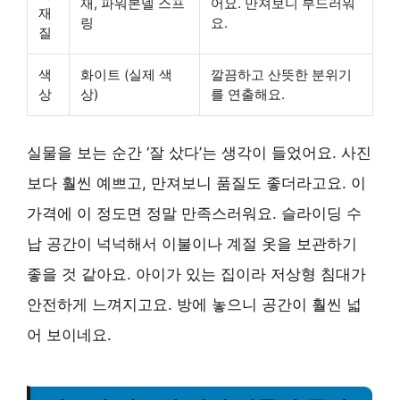
재, 파워본넬 스프
어요. 만져보니 부드러워
재
링
요.
질
색
화이트 (실제 색
깔끔하고 산뜻한 분위기
상
상)
를 연출해요.
실물을 보는 순간 ‘잘 샀다’는 생각이 들었어요. 사진
보다 훨씬 예쁘고, 만져보니 품질도 좋더라고요. 이
가격에 이 정도면 정말 만족스러워요. 슬라이딩 수
납 공간이 넉넉해서 이불이나 계절 옷을 보관하기
좋을 것 같아요. 아이가 있는 집이라 저상형 침대가
안전하게 느껴지고요. 방에 놓으니 공간이 훨씬 넓
어 보이네요.