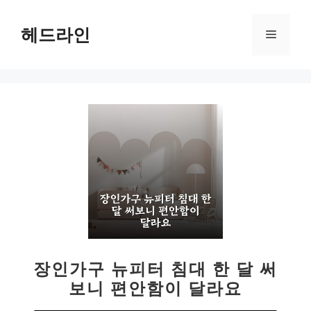
컨
텐
헤드라인
메
츠
로
뉴
건
너
뛰
기
장인가구 뉴피터 침대 한 달 써
보니 편안함이 달라요