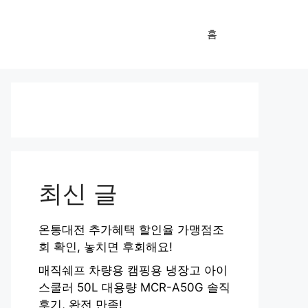
홈
최신 글
온통대전 추가혜택 할인율 가맹점조
회 확인, 놓치면 후회해요!
매직쉐프 차량용 캠핑용 냉장고 아이
스쿨러 50L 대용량 MCR-A50G 솔직
후기, 완전 만족!