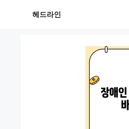
컨
텐
헤드라인
츠
로
건
너
뛰
기