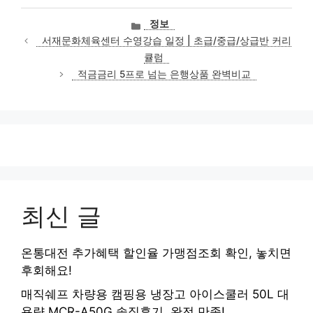
카
정보
테
서재문화체육센터 수영강습 일정 | 초급/중급/상급반 커리
고
큘럼
리
적금금리 5프로 넘는 은행상품 완벽비교
최신 글
온통대전 추가혜택 할인율 가맹점조회 확인, 놓치면
후회해요!
매직쉐프 차량용 캠핑용 냉장고 아이스쿨러 50L 대
용량 MCR-A50G 솔직후기, 완전 만족!