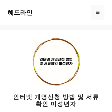
컨
텐
헤드라인
메
츠
로
뉴
건
너
뛰
기
인터넷 개명신청 방법 및 서류
확인 미성년자