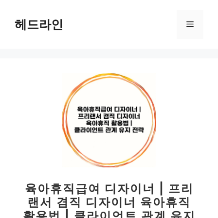
컨
텐
헤드라인
메
츠
로
뉴
건
너
뛰
기
육아휴직급여 디자이너 | 프리
랜서 겸직 디자이너 육아휴직
활용법 | 클라이언트 관계 유지