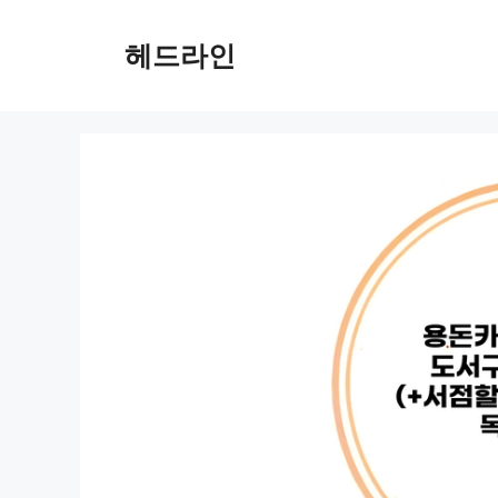
컨
텐
헤드라인
츠
로
건
너
뛰
기