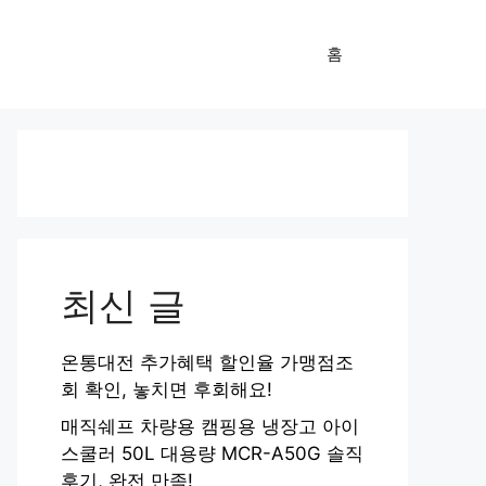
홈
최신 글
온통대전 추가혜택 할인율 가맹점조
회 확인, 놓치면 후회해요!
매직쉐프 차량용 캠핑용 냉장고 아이
스쿨러 50L 대용량 MCR-A50G 솔직
후기, 완전 만족!