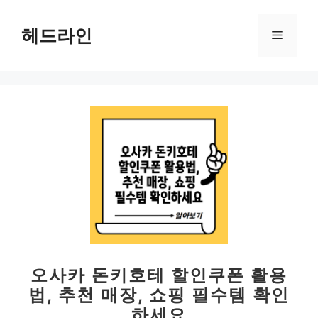
컨
텐
헤드라인
메
츠
로
뉴
건
너
뛰
기
오사카 돈키호테 할인쿠폰 활용
법, 추천 매장, 쇼핑 필수템 확인
하세요