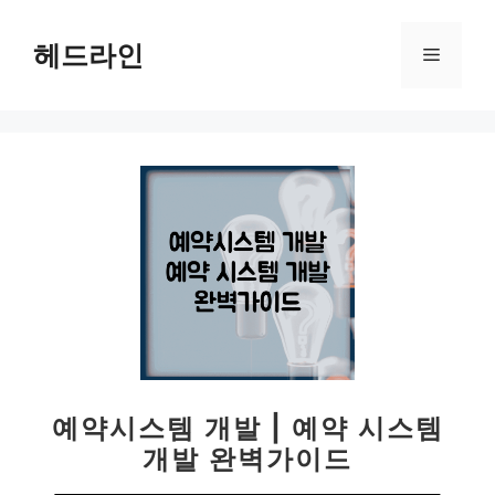
컨
텐
헤드라인
메
츠
로
뉴
건
너
뛰
기
예약시스템 개발 | 예약 시스템
개발 완벽가이드