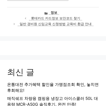
카
정보
테
롯데카드 카드정보 보안코드 찾기
고
일반 경비원 신임교육 신청방법 교육비 환급 안내
리
최신 글
온통대전 추가혜택 할인율 가맹점조회 확인, 놓치면
후회해요!
매직쉐프 차량용 캠핑용 냉장고 아이스쿨러 50L 대
용량 MCR-A50G 솔직후기, 완전 만족!