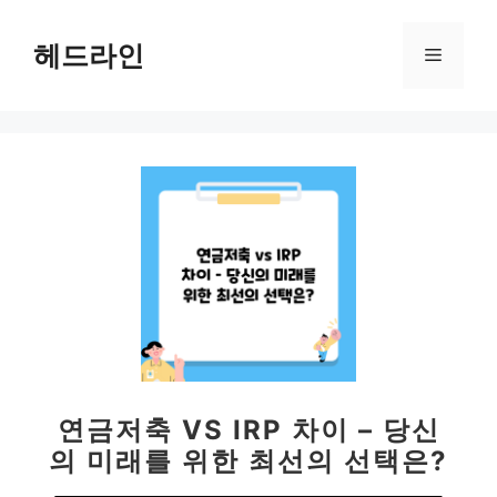
컨
텐
헤드라인
메
츠
로
뉴
건
너
뛰
기
연금저축 VS IRP 차이 – 당신
의 미래를 위한 최선의 선택은?