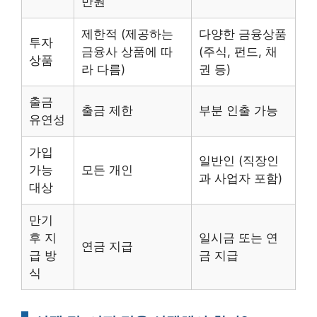
만원
제한적 (제공하는
다양한 금융상품
투자
금융사 상품에 따
(주식, 펀드, 채
상품
라 다름)
권 등)
출금
출금 제한
부분 인출 가능
유연성
가입
일반인 (직장인
가능
모든 개인
과 사업자 포함)
대상
만기
후 지
일시금 또는 연
연금 지급
급 방
금 지급
식