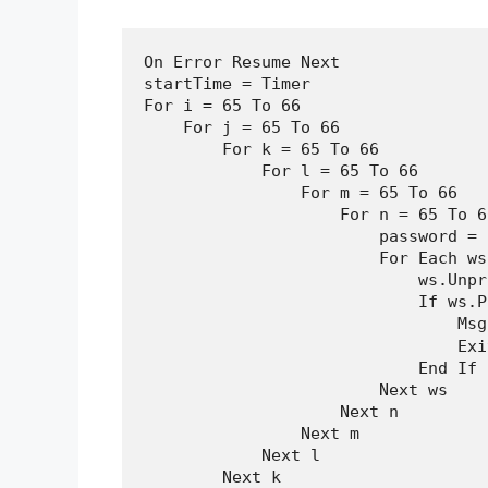
On Error Resume Next

startTime = Timer

For i = 65 To 66

    For j = 65 To 66

        For k = 65 To 66

            For l = 65 To 66

                For m = 65 To 66

                    For n = 65 To 66
                        password = 
                        For Each ws
                            ws.Unpr
                            If ws.P
                                M
                                Exi
                            End If

                        Next ws

                    Next n

                Next m

            Next l

        Next k
