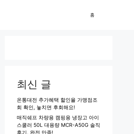
홈
최신 글
온통대전 추가혜택 할인율 가맹점조
회 확인, 놓치면 후회해요!
매직쉐프 차량용 캠핑용 냉장고 아이
스쿨러 50L 대용량 MCR-A50G 솔직
후기, 완전 만족!