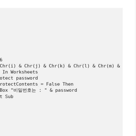


Chr(i) & Chr(j) & Chr(k) & Chr(l) & Chr(m) & Chr(n
 In Worksheets

otect password

rotectContents = False Then

sgBox "비밀번호는 : " & password

t Sub
