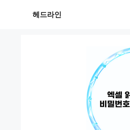
컨
텐
헤드라인
츠
로
건
너
뛰
기