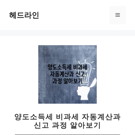
컨
텐
헤드라인
메
츠
로
뉴
건
너
뛰
기
양도소득세 비과세 자동계산과
신고 과정 알아보기