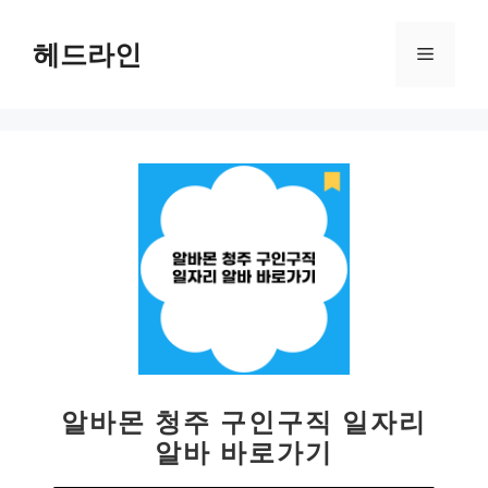
컨
텐
헤드라인
메
츠
로
뉴
건
너
뛰
기
알바몬 청주 구인구직 일자리
알바 바로가기