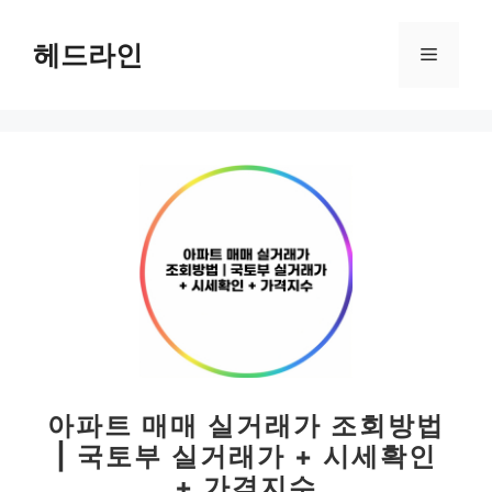
컨
텐
헤드라인
메
츠
로
뉴
건
너
뛰
기
아파트 매매 실거래가 조회방법
| 국토부 실거래가 + 시세확인
+ 가격지수