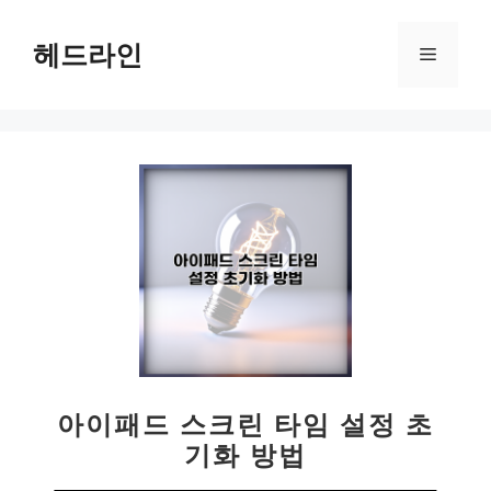
컨
텐
헤드라인
메
츠
로
뉴
건
너
뛰
기
아이패드 스크린 타임 설정 초
기화 방법