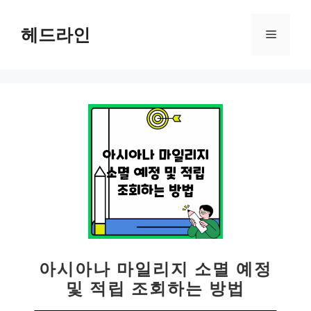
컨
텐
헤드라인
메
츠
로
뉴
건
너
뛰
기
아시아나 마일리지 소멸 예정
및 적립 조회하는 방법