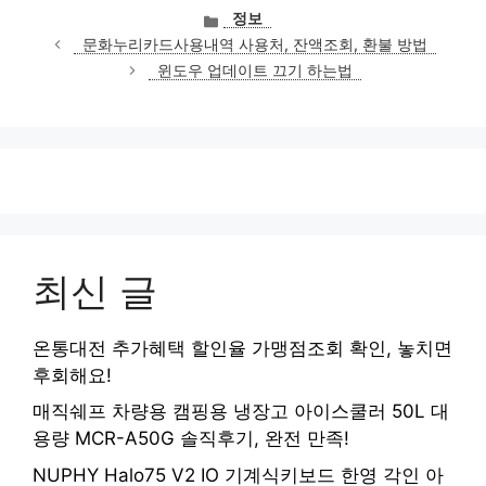
카
정보
테
문화누리카드사용내역 사용처, 잔액조회, 환불 방법
고
윈도우 업데이트 끄기 하는법
리
최신 글
온통대전 추가혜택 할인율 가맹점조회 확인, 놓치면
후회해요!
매직쉐프 차량용 캠핑용 냉장고 아이스쿨러 50L 대
용량 MCR-A50G 솔직후기, 완전 만족!
NUPHY Halo75 V2 IO 기계식키보드 한영 각인 아