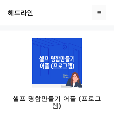
컨
텐
헤드라인
메
츠
로
뉴
건
너
뛰
기
셀프 명함만들기 어플 (프로그
램)