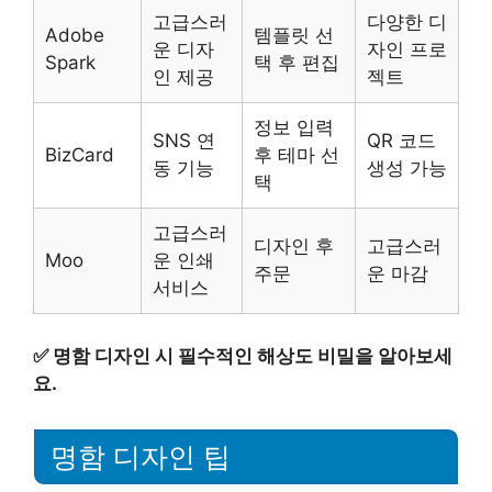
고급스러
다양한 디
Adobe
템플릿 선
운 디자
자인 프로
Spark
택 후 편집
인 제공
젝트
정보 입력
SNS 연
QR 코드
BizCard
후 테마 선
동 기능
생성 가능
택
고급스러
디자인 후
고급스러
Moo
운 인쇄
주문
운 마감
서비스
✅
명함 디자인 시 필수적인 해상도 비밀을 알아보세
요.
명함 디자인 팁