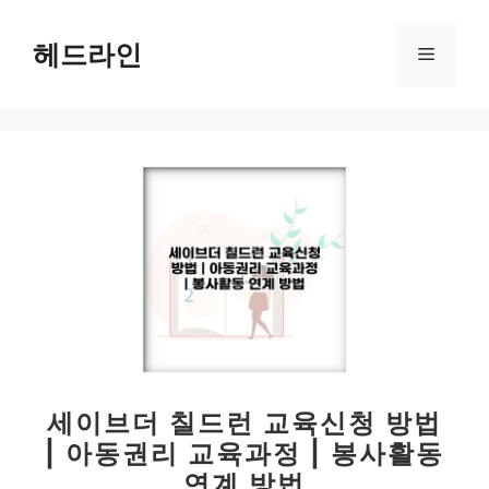
컨
텐
헤드라인
메
츠
로
뉴
건
너
뛰
기
세이브더 칠드런 교육신청 방법
| 아동권리 교육과정 | 봉사활동
연계 방법