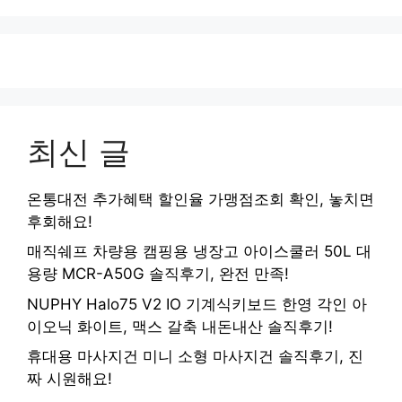
최신 글
온통대전 추가혜택 할인율 가맹점조회 확인, 놓치면
후회해요!
매직쉐프 차량용 캠핑용 냉장고 아이스쿨러 50L 대
용량 MCR-A50G 솔직후기, 완전 만족!
NUPHY Halo75 V2 IO 기계식키보드 한영 각인 아
이오닉 화이트, 맥스 갈축 내돈내산 솔직후기!
휴대용 마사지건 미니 소형 마사지건 솔직후기, 진
짜 시원해요!