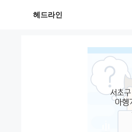
컨
텐
헤드라인
츠
로
건
너
뛰
기