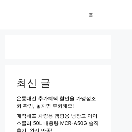
홈
최신 글
온통대전 추가혜택 할인율 가맹점조
회 확인, 놓치면 후회해요!
매직쉐프 차량용 캠핑용 냉장고 아이
스쿨러 50L 대용량 MCR-A50G 솔직
후기, 완전 만족!