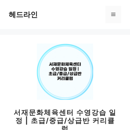
컨
텐
헤드라인
메
츠
로
뉴
건
너
뛰
기
서재문화체육센터 수영강습 일
정 | 초급/중급/상급반 커리큘
럼