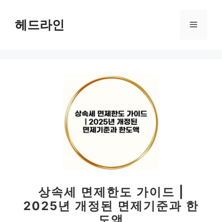
컨
텐
헤드라인
메
츠
로
뉴
건
너
뛰
기
상속세 면제한도 가이드 |
2025년 개정된 면제기준과 한
도액